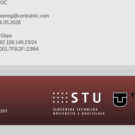
NOC
eering@centralnic.com
4.05.2026
 Gbps
92.108.148.23/24
001:7F8:2F::23/64
 163