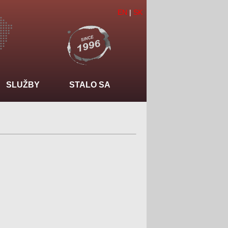
EN
|
SK
SLUŽBY
STALO SA