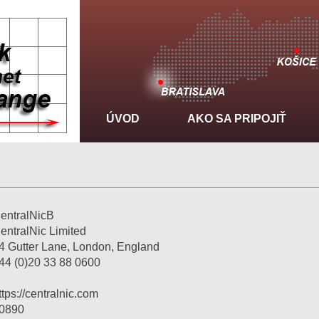
ÚVOD
AKO SA PRIPOJIŤ
entralNicB
entralNic Limited
4 Gutter Lane, London, England
44 (0)20 33 88 0600
ttps://centralnic.com
0890