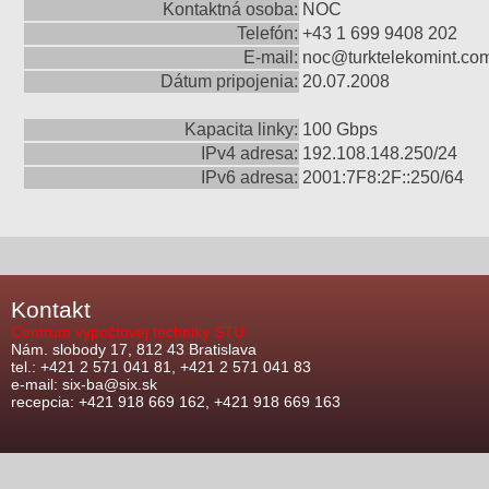
Kontaktná osoba:
NOC
Telefón:
+43 1 699 9408 202
E-mail:
noc@turktelekomint.co
Dátum pripojenia:
20.07.2008
Kapacita linky:
100 Gbps
IPv4 adresa:
192.108.148.250/24
IPv6 adresa:
2001:7F8:2F::250/64
Kontakt
Centrum výpočtovej techniky STU
Nám. slobody 17, 812 43 Bratislava
tel.: +421 2 571 041 81, +421 2 571 041 83
e-mail: six-ba@six.sk
recepcia: +421 918 669 162, +421 918 669 163