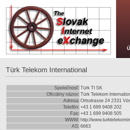
Türk Telekom International
Spoločnosť:
Türk TI SK
Oficiálny názov:
Türk Telekom Internatio
Adresa:
Ortsstrasse 24 2331 Vös
Telefón:
+43 1 699 9408 202
Fax:
+43 1 699 9408 505
WWW:
http://www.turktelekomi
AS:
6663